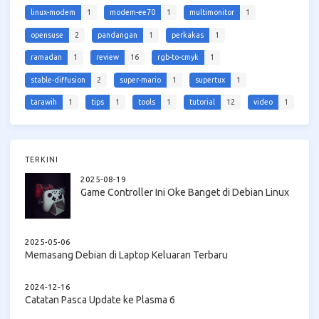
linux-modem
1
modem-ee70
1
multimonitor
1
opensuse
2
pandangan
1
perkakas
1
ramadan
1
review
16
rgb-to-cmyk
1
stable-diffusion
2
super-mario
1
supertux
1
tarawih
1
tips
1
tools
1
tutorial
12
video
1
TERKINI
2025-08-19
Game Controller Ini Oke Banget di Debian Linux
2025-05-06
Memasang Debian di Laptop Keluaran Terbaru
2024-12-16
Catatan Pasca Update ke Plasma 6