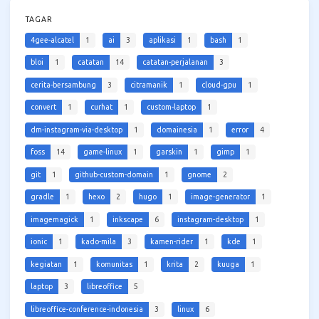
TAGAR
4gee-alcatel
1
ai
3
aplikasi
1
bash
1
bloi
1
catatan
14
catatan-perjalanan
3
cerita-bersambung
3
citramanik
1
cloud-gpu
1
convert
1
curhat
1
custom-laptop
1
dm-instagram-via-desktop
1
domainesia
1
error
4
foss
14
game-linux
1
garskin
1
gimp
1
git
1
github-custom-domain
1
gnome
2
gradle
1
hexo
2
hugo
1
image-generator
1
imagemagick
1
inkscape
6
instagram-desktop
1
ionic
1
kado-mila
3
kamen-rider
1
kde
1
kegiatan
1
komunitas
1
krita
2
kuuga
1
laptop
3
libreoffice
5
libreoffice-conference-indonesia
3
linux
6