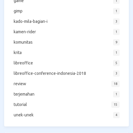
game
1
gimp
1
kado-mila-bagian-i
3
kamen-rider
1
komunitas
9
krita
1
libreoffice
5
libreoffice-conference-indonesia-2018
3
review
18
terjemahan
1
tutorial
15
unek-unek
4