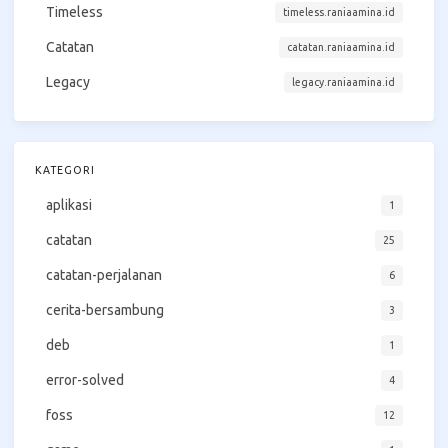
Timeless
timeless.raniaamina.id
Catatan
catatan.raniaamina.id
Legacy
legacy.raniaamina.id
KATEGORI
aplikasi
1
catatan
25
catatan-perjalanan
6
cerita-bersambung
3
deb
1
error-solved
4
foss
12