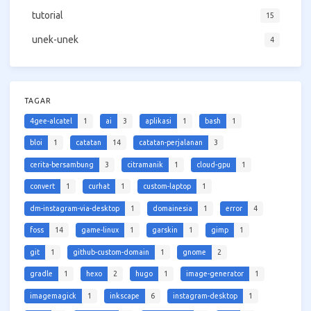
tutorial
15
unek-unek
4
TAGAR
4gee-alcatel
1
ai
3
aplikasi
1
bash
1
bloi
1
catatan
14
catatan-perjalanan
3
cerita-bersambung
3
citramanik
1
cloud-gpu
1
convert
1
curhat
1
custom-laptop
1
dm-instagram-via-desktop
1
domainesia
1
error
4
foss
14
game-linux
1
garskin
1
gimp
1
git
1
github-custom-domain
1
gnome
2
gradle
1
hexo
2
hugo
1
image-generator
1
imagemagick
1
inkscape
6
instagram-desktop
1