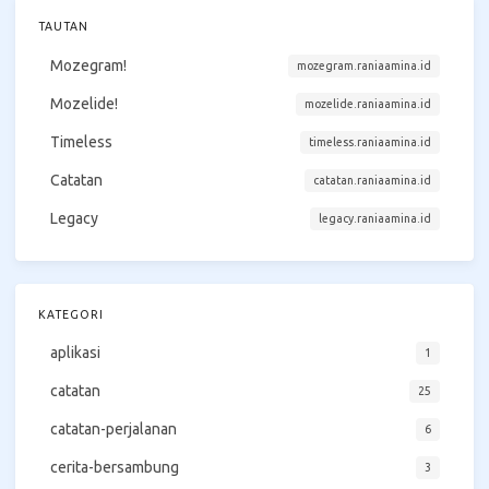
TAUTAN
Mozegram!
mozegram.raniaamina.id
Mozelide!
mozelide.raniaamina.id
Timeless
timeless.raniaamina.id
Catatan
catatan.raniaamina.id
Legacy
legacy.raniaamina.id
KATEGORI
aplikasi
1
catatan
25
catatan-perjalanan
6
cerita-bersambung
3