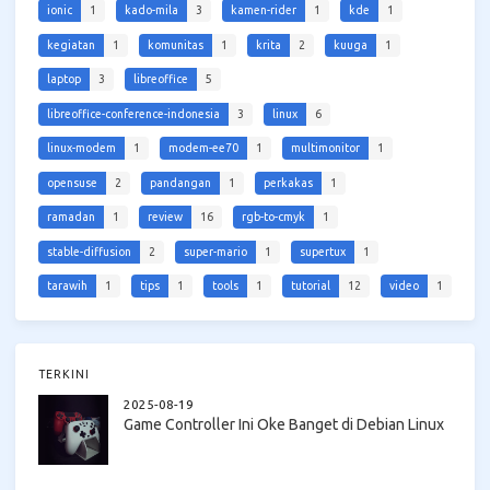
ionic
1
kado-mila
3
kamen-rider
1
kde
1
kegiatan
1
komunitas
1
krita
2
kuuga
1
laptop
3
libreoffice
5
libreoffice-conference-indonesia
3
linux
6
linux-modem
1
modem-ee70
1
multimonitor
1
opensuse
2
pandangan
1
perkakas
1
ramadan
1
review
16
rgb-to-cmyk
1
stable-diffusion
2
super-mario
1
supertux
1
tarawih
1
tips
1
tools
1
tutorial
12
video
1
TERKINI
2025-08-19
Game Controller Ini Oke Banget di Debian Linux