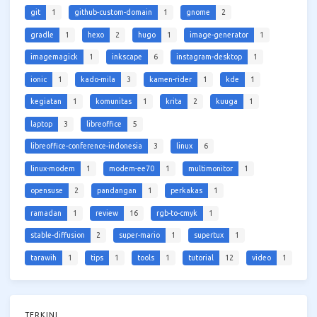
git
1
github-custom-domain
1
gnome
2
gradle
1
hexo
2
hugo
1
image-generator
1
imagemagick
1
inkscape
6
instagram-desktop
1
ionic
1
kado-mila
3
kamen-rider
1
kde
1
kegiatan
1
komunitas
1
krita
2
kuuga
1
laptop
3
libreoffice
5
libreoffice-conference-indonesia
3
linux
6
linux-modem
1
modem-ee70
1
multimonitor
1
opensuse
2
pandangan
1
perkakas
1
ramadan
1
review
16
rgb-to-cmyk
1
stable-diffusion
2
super-mario
1
supertux
1
tarawih
1
tips
1
tools
1
tutorial
12
video
1
TERKINI