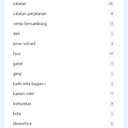
catatan
25
catatan-perjalanan
6
cerita-bersambung
3
deb
1
error-solved
4
foss
12
game
1
gimp
1
kado-mila-bagian-i
3
kamen-rider
1
komunitas
9
krita
1
libreoffice
5