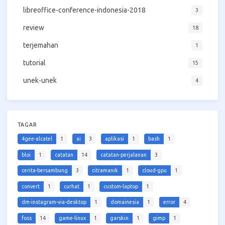
libreoffice-conference-indonesia-2018
3
review
18
terjemahan
1
tutorial
15
unek-unek
4
TAGAR
4gee-alcatel
1
ai
3
aplikasi
1
bash
1
bloi
1
catatan
14
catatan-perjalanan
3
cerita-bersambung
3
citramanik
1
cloud-gpu
1
convert
1
curhat
1
custom-laptop
1
dm-instagram-via-desktop
1
domainesia
1
error
4
foss
14
game-linux
1
garskin
1
gimp
1