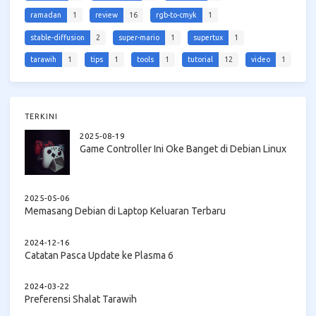
ramadan
1
review
16
rgb-to-cmyk
1
stable-diffusion
2
super-mario
1
supertux
1
tarawih
1
tips
1
tools
1
tutorial
12
video
1
TERKINI
2025-08-19
Game Controller Ini Oke Banget di Debian Linux
2025-05-06
Memasang Debian di Laptop Keluaran Terbaru
2024-12-16
Catatan Pasca Update ke Plasma 6
2024-03-22
Preferensi Shalat Tarawih