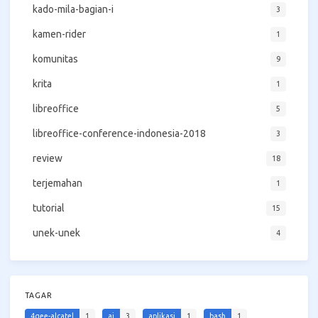
kado-mila-bagian-i
3
kamen-rider
1
komunitas
9
krita
1
libreoffice
5
libreoffice-conference-indonesia-2018
3
review
18
terjemahan
1
tutorial
15
unek-unek
4
TAGAR
4gee-alcatel
1
ai
3
aplikasi
1
bash
1