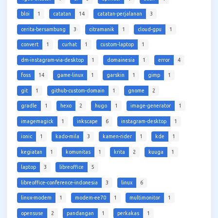
bloi
1
catatan
14
catatan-perjalanan
3
cerita-bersambung
3
citramanik
1
cloud-gpu
1
convert
1
curhat
1
custom-laptop
1
dm-instagram-via-desktop
1
domainesia
1
error
4
foss
14
game-linux
1
garskin
1
gimp
1
git
1
github-custom-domain
1
gnome
2
gradle
1
hexo
2
hugo
1
image-generator
1
imagemagick
1
inkscape
6
instagram-desktop
1
ionic
1
kado-mila
3
kamen-rider
1
kde
1
kegiatan
1
komunitas
1
krita
2
kuuga
1
laptop
3
libreoffice
5
libreoffice-conference-indonesia
3
linux
6
linux-modem
1
modem-ee70
1
multimonitor
1
opensuse
2
pandangan
1
perkakas
1