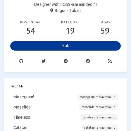
Designer with FOSS-ism minded :")
Bogor - Tuban
POSTINGAN
KATEGORI
TAGAR
54
19
59
Ikuti
TAUTAN
Mozegram!
mozegram.raniaamina.id
Mozelide!
mozelide.raniaamina.id
Timeless
timeless.raniaamina.id
Catatan
catatan.raniaamina.id