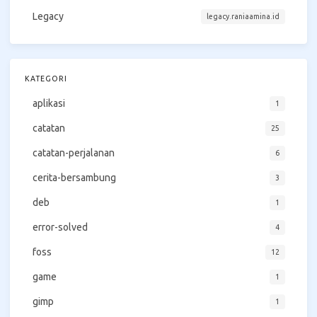
Legacy
legacy.raniaamina.id
KATEGORI
aplikasi
1
catatan
25
catatan-perjalanan
6
cerita-bersambung
3
deb
1
error-solved
4
foss
12
game
1
gimp
1